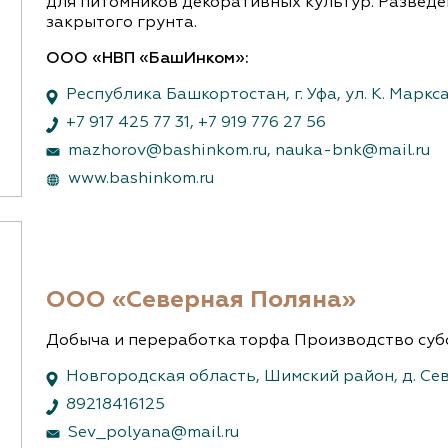
для питомников декоративных культур. Разведе
закрытого грунта.
ООО «НВП «БашИнком»:
Республика Башкортостан, г. Уфа, ул. К. Маркс
+7 917 425 77 31
,
+7 919 776 27 56
mazhorov@bashinkom.ru
,
nauka-bnk@mail.ru
www.bashinkom.ru
ООО «Северная Поляна»
Добыча и переработка торфа Производство суб
Новгородская область, Шимский район, д. Се
89218416125
Sev_polyana@mail.ru