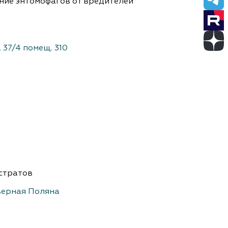
ние энтомофагов от вредителей
а 37/4 помещ. 310
стратов
верная Поляна