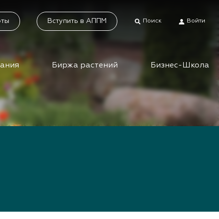
оты
Вступить в АППМ
Поиск
Войти
дания
Биржа растений
Бизнес-Школа
тники
Каталог растений
а растений
Система добровольной
сертификации
ес-школа
«Зелёные» стандарты
ео вебинаров и
инаров АППМ
Наше видео
Новости
 зеленых
шествий
Статьи
приятия зеленой
Фотогалерея
сли