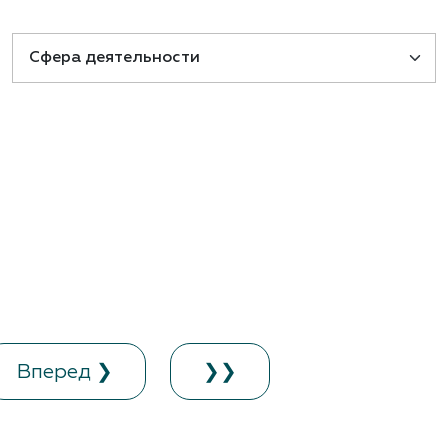
ам ассоциации
Вперед ❯
❯❯