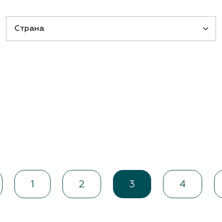
документы
Член
ы
дателям
льные
вительства
1
2
3
4