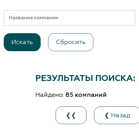
Важные 
Наград
Рекламо
Региона
предста
Сбросить
РЕЗУЛЬТАТЫ ПОИСКА:
Найдено:
85 компаний
❮❮
❮ Назад