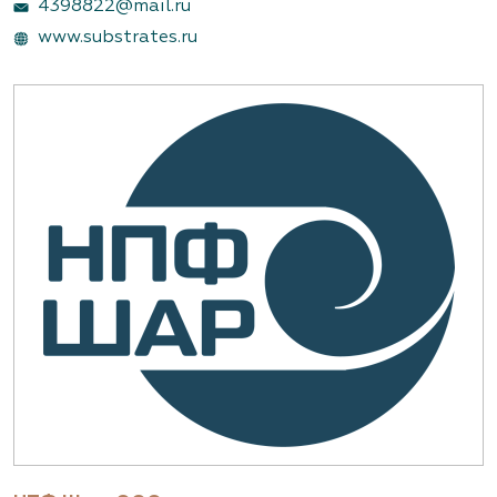
4398822@mail.ru
www.substrates.ru