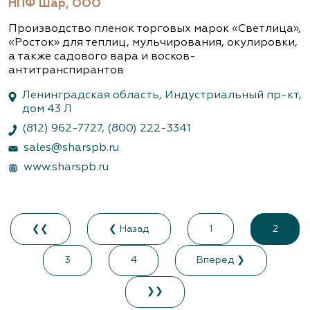
НПФ Шар, ООО
Производство пленок торговых марок «Светлица»,
«Росток» для теплиц, мульчирования, окулировки,
а также садового вара и восков-
антитранспирантов
Ленинградская область, Индустриальный пр-кт,
дом 43 Л
(812) 962-7727
,
(800) 222-3341
sales@sharspb.ru
www.sharspb.ru
❮❮
❮ Назад
1
2
3
4
Вперед ❯
❯❯