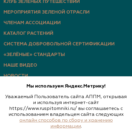
КЛУБ ЗЕЛЕНЫХ ПУТЕШЕСТВИЙ
МЕРОПРИЯТИЯ ЗЕЛЕНОЙ ОТРАСЛИ
ЧЛЕНАМ АССОЦИАЦИИ
КАТАЛОГ РАСТЕНИЙ
СИСТЕМА ДОБРОВОЛЬНОЙ СЕРТИФИКАЦИИ
«ЗЕЛЁНЫЕ» СТАНДАРТЫ
НАШЕ ВИДЕО
НОВОСТИ
Мы используем Яндекс.Метрику!
СТАТЬИ
Уважаемый Пользователь сайта АППМ, открывая
ФОТОГАЛЕРЕЯ
и используя интернет-сайт
https://www.ruspitomniki.ru/ вы соглашаетесь с
использованием владельцем сайта следующих
онлайн способов по сбору и хранению
Политика конфиденциальности
информации
.