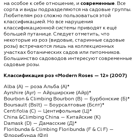
на особое к себе отношение, и
современные
. Все
сорта и виды подразделяются на садовые группы.
Любителям роз сложно пользоваться этой
классификацией. Но все нарушения
классификационной системы приводят к ещё
большей путанице. Следует отметить, что
некоторые из роз (видовые, старинные садовые
розы) встречаются лишь на коллекционных
участках ботанических садов или питомников.
Большинство садоводов интересуют современные
садовые розы.
Классификация роз «Modern Roses — 12» (2007)
Alba (A) — роза Альба (А)*
Ayrshire (Ayr) — Айрширские (Айр)*
Bourbon & Climbing Bourbon (B) — Бурбонские (Б)*
Boursault (Bslt) — Боурсалтовые (Бслт)*
Centifolia (C) — Центифольные (Ц)*
China &Climbing China — Китайские (К)
Damask (D) — Дамасские (Д)*
Floribunda & Climbing Floribunda (F & Cl F) —
Флорибунда (Фл)