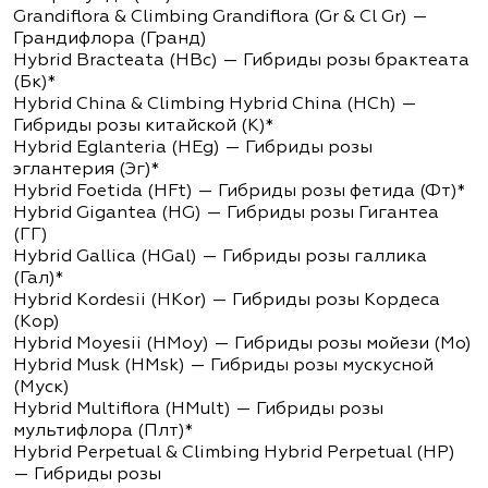
Grandiflora & Climbing Grandiflora (Gr & Cl Gr) —
Грандифлора (Гранд)
Hybrid Bracteata (HBc) — Гибриды розы брактеата
(Бк)*
Hybrid China & Climbing Hybrid China (HCh) —
Гибриды розы китайской (К)*
Hybrid Eglanteria (HEg) — Гибриды розы
эглантерия (Эг)*
Hybrid Foetida (HFt) — Гибриды розы фетида (Фт)*
Hybrid Gigantea (HG) — Гибриды розы Гигантеа
(ГГ)
Hybrid Gallica (HGal) — Гибриды розы галлика
(Гал)*
Hybrid Kordesii (HKor) — Гибриды розы Кордеса
(Кор)
Hybrid Moyesii (HMoy) — Гибриды розы мойези (Мо)
Hybrid Musk (HMsk) — Гибриды розы мускусной
(Муск)
Hybrid Multiflora (HMult) — Гибриды розы
мультифлора (Плт)*
Hybrid Perpetual & Climbing Hybrid Perpetual (HP)
— Гибриды розы