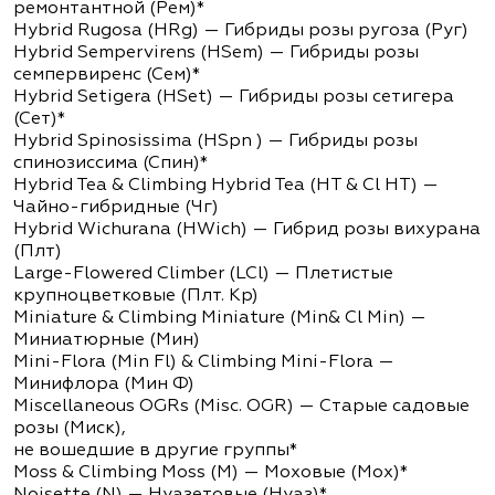
ремонтантной (Рем)*
Нybrid Rugosa (HRg) — Гибриды розы ругоза (Руг)
Hybrid Sempervirens (HSem) — Гибриды розы
семпервиренс (Сем)*
Hybrid Setigera (HSet) — Гибриды розы сетигера
(Сет)*
Hybrid Spinosissima (HSpn ) — Гибриды розы
спинозиссима (Спин)*
Hybrid Tea & Climbing Hybrid Tea (HT & Cl HT) —
Чайно-гибридные (Чг)
Hybrid Wichurana (HWich) — Гибрид розы вихурана
(Плт)
Large-Flowered Climber (LCl) — Плетистые
крупноцветковые (Плт. Кр)
Miniature & Climbing Miniature (Min& Cl Min) —
Миниатюрные (Мин)
Mini-Flora (Min Fl) & Climbing Mini-Flora —
Минифлора (Мин Ф)
Miscellaneous OGRs (Misc. OGR) — Старые садовые
розы (Миск),
не вошедшие в другие группы*
Moss & Climbing Moss (M) — Моховые (Мох)*