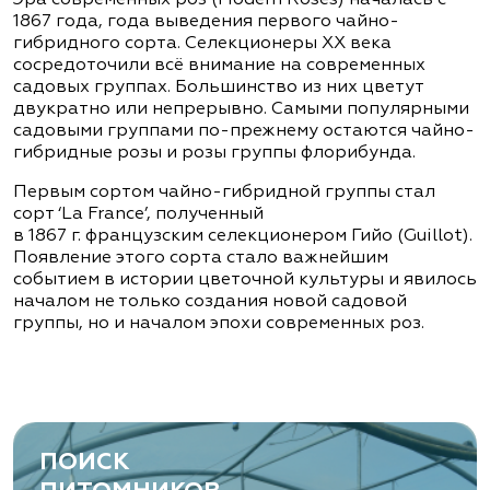
Эра современных роз (Modern Roses) началась с
1867 года, года выведения первого чайно-
гибридного сорта. Селекционеры XX века
сосредоточили всё внимание на современных
садовых группах. Большинство из них цветут
двукратно или непрерывно. Самыми популярными
садовыми группами по-прежнему остаются чайно-
гибридные розы и розы группы флорибунда.
Первым сортом чайно-гибридной группы стал
сорт ‘La France’, полученный
в 1867 г. французским селекционером Гийо (Guillot).
Появление этого сорта стало важнейшим
событием в истории цветочной культуры и явилось
началом не только создания новой садовой
группы, но и началом эпохи современных роз.
ПОИСК