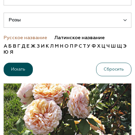
Русское название
Латинское название
А
Б
В
Г
Д
Е
Ж
З
И
К
Л
М
Н
О
П
Р
С
Т
У
Ф
Х
Ц
Ч
Ш
Щ
Э
Ю
Я
Сбросить