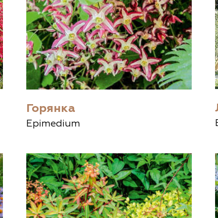
Горянка
Epimedium