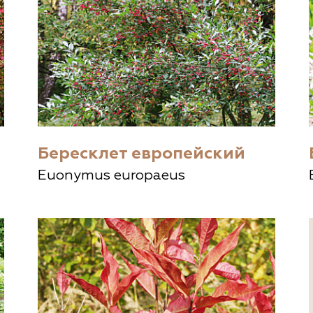
Бересклет европейский
Euonymus europaeus