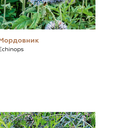
Мордовник
Echinops