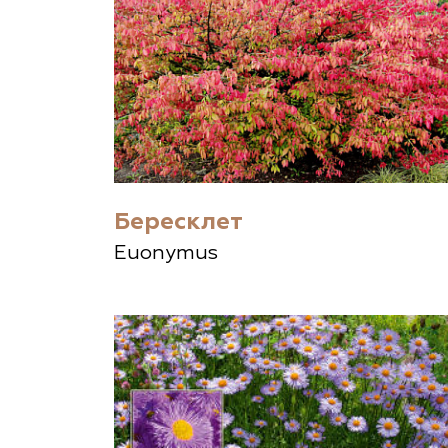
Бересклет
Euonymus