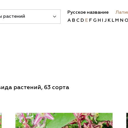
документы
Член
ы
Русское название
Лати
дателям
A
B
C
D
E
F
G
H
I
J
K
L
M
N
льные
вительства
вида растений, 63 сорта