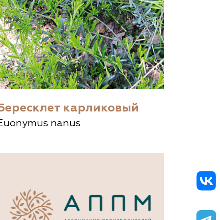
Бересклет карликовый
Euonymus nanus