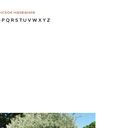
ам ассоциации
нское название
O
P
Q
R
S
T
U
V
W
X
Y
Z