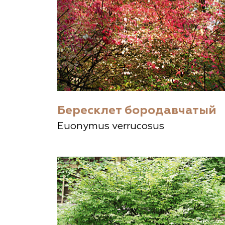
Бересклет бородавчатый
Euonymus verrucosus