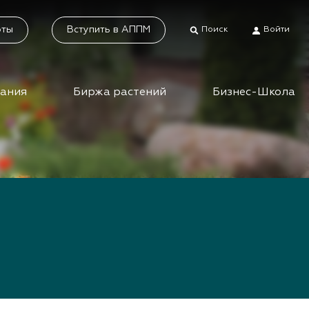
оты
Вступить в АППМ
Поиск
Войти
дания
Биржа растений
Бизнес-Школа
тники
Каталог растений
а растений
Система добровольной
сертификации
ес-школа
«Зелёные» стандарты
ео вебинаров и
инаров АППМ
Наше видео
Новости
 зеленых
шествий
Статьи
приятия зеленой
Фотогалерея
сли