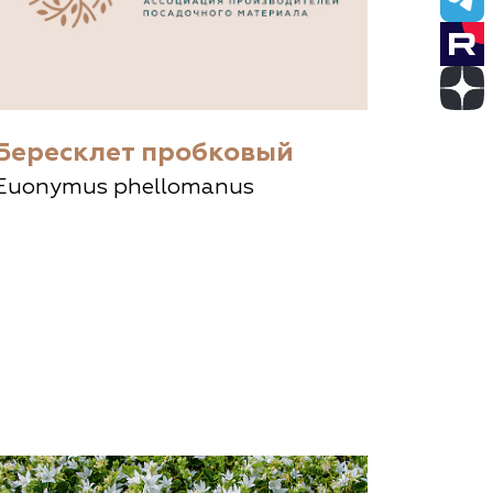
Бересклет пробковый
Euonymus phellomanus