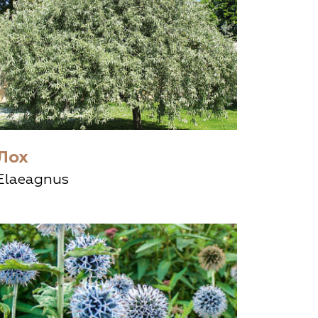
Лох
Elaeagnus