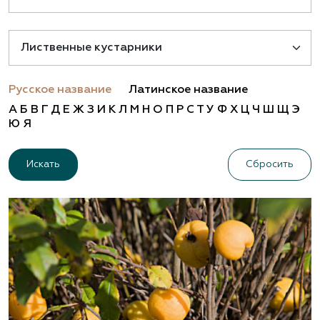
Русское название
Латинское название
А
Б
В
Г
Д
Е
Ж
З
И
К
Л
М
Н
О
П
Р
С
Т
У
Ф
Х
Ц
Ч
Ш
Щ
Э
Ю
Я
Сбросить