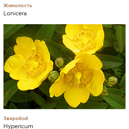
Жимолость
Lonicera
Зверобой
Hypericum