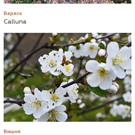
Вереск
Calluna
Вишня