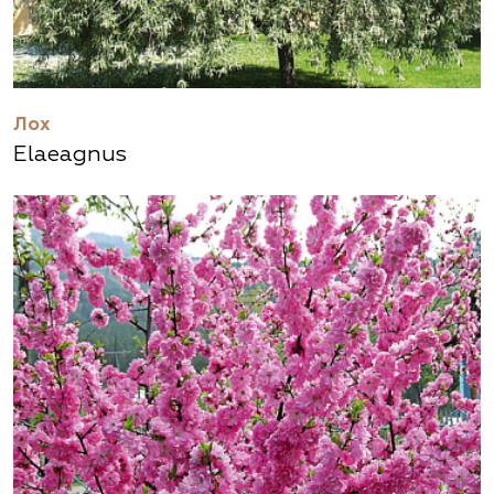
Лох
Elaeagnus