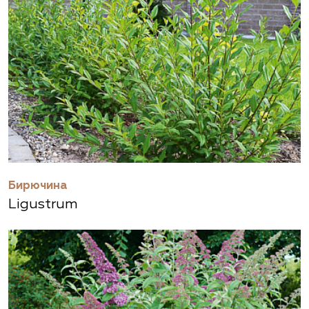
Бирючина
Ligustrum