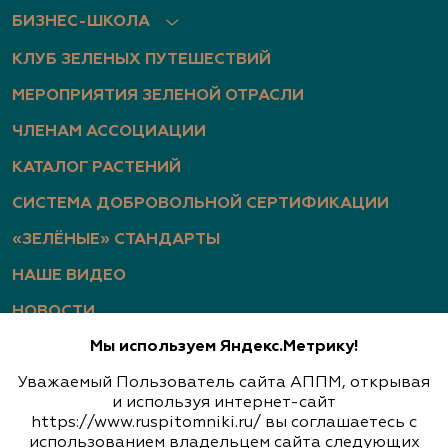
БИЗНЕС-ШКОЛА
КЛУБ ЗЕЛЕНЫХ ПУТЕШЕСТВИЙ
МЕРОПРИЯТИЯ ЗЕЛЕНОЙ ОТРАСЛИ
ЧЛЕНАМ АССОЦИАЦИИ
КАТАЛОГ РАСТЕНИЙ
СИСТЕМА ДОБРОВОЛЬНОЙ СЕРТИФИКАЦИИ
«ЗЕЛЁНЫЕ» СТАНДАРТЫ
НАШЕ ВИДЕО
НОВОСТИ
Мы используем Яндекс.Метрику!
СТАТЬИ
Уважаемый Пользователь сайта АППМ, открывая
ФОТОГАЛЕРЕЯ
и используя интернет-сайт
https://www.ruspitomniki.ru/ вы соглашаетесь с
использованием владельцем сайта следующих