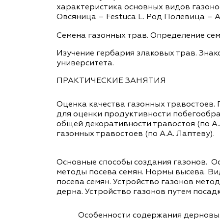
характеристика основных видов газоно
Овсяница – Festuca L. Род Полевица – Ag
Семена газонных трав. Определение сем
Изучение гербария злаковых трав. Зна
университета.
ПРАКТИЧЕСКИЕ ЗАНЯТИЯ
Оценка качества газонных травостоев. 
для оценки продуктивности побегообраз
общей декоративности травостоя (по А.
газонных травостоев (по А.А. Лаптеву).
Основные способы создания газонов.
О
методы посева семян. Нормы высева. В
посева семян. Устройство газонов мето
дерна. Устройство газонов путем посад
Особенности содержания дерновых п