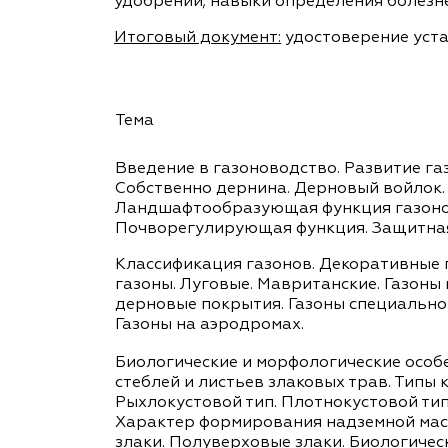
удобрений; навыки определения болезн
Итоговый документ:
удостоверение уст
Тема
Введение в газоноводство. Развитие газ
Собственно дернина. Дерновый войлок.
Ландшафтообразующая функция газонов
Почворегулирующая функция. Защитная
Классификация газонов. Декоративные 
газоны. Луговые. Мавританские. Газоны
дерновые покрытия. Газоны специальног
Газоны на аэродромах.
Биологические и морфологические особ
стеблей и листьев злаковых трав. Типы
Рыхлокустовой тип. Плотнокустовой ти
Характер формирования надземной масс
злаки. Полуверховые злаки. Биологичес