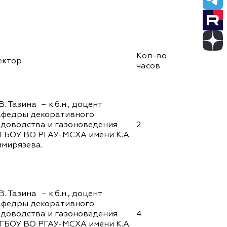
Кол-во
ектор
часов
В. Тазина – к.б.н., доцент
афедры декоративного
адоводства и газоноведения
2
ГБОУ ВО РГАУ-МСХА имени К.А.
имирязева.
В. Тазина – к.б.н., доцент
афедры декоративного
адоводства и газоноведения
4
ГБОУ ВО РГАУ-МСХА имени К.А.