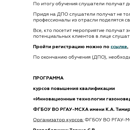
По итогу обучения слушатели получат 
Придя на ДПО слушатели получат не толь
профессионалы из отрасли поделятся св
Все, кто посетит мероприятие получат з
потенциальных клиентов в лице слушат
Пройти регистрацию можно по
ссылке
.
По окончанию обучения (ДПО), необход
ПРОГРАММА
курсов повышения квалификации
«
Инновационные технологии газонове
ФГБОУ ВО
РГАУ-МСХА имени К.А. Тими
Организатор курсов:
ФГБОУ ВО РГАУ-МС