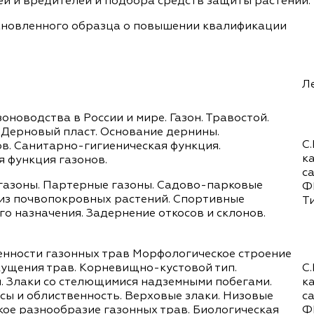
ей и вредителей и подбора средств защиты растений.
ановленного образца о повышении квалификации
Л
оноводства в России и мире. Газон. Травостой.
 Дерновый пласт. Основание дернины.
С.
. Санитарно-гигиеническая функция.
к
 функция газонов.
с
газоны. Партерные газоны. Садово-парковые
Ф
 из почвопокровных растений. Спортивные
Т
о назначения. Задернение откосов и склонов.
енности газонных трав Морфологическое строение
 кущения трав. Корневищно-кустовой тип.
С.
п. Злаки со стелющимися надземными побегами.
к
ы и облиственность. Верховые злаки. Низовые
с
кое разнообразие газонных трав. Биологическая
Ф