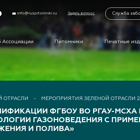
Служба заб
info@ruspitomniki.ru
Задать вопрос
 Ассоциации
Питомники
Печатные из
циации
Питомники
Учас
Бирж
упить в АППМ
Питомники АППМ
управления
Партнеры питомников
Бизн
ы
Поиск питомников на
карте
Вид
ты АППМ
Й ОТРАСЛИ
-
МЕРОПРИЯТИЯ ЗЕЛЕНОЙ ОТРАСЛИ 2
сем
нты АППМ
ФИКАЦИИ ФГБОУ ВО РГАУ-МСХА И
тория
Клуб
путе
ЛОГИИ ГАЗОНОВЕДЕНИЯ С ПРИМЕ
ца
ения
ЖЕНИЯ И ПОЛИВА»
Меро
ности
отра