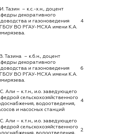
И. Тазин – к.с.-х.н., доцент
афедры декоративного
адоводства и газоноведения
4
ГБОУ ВО РГАУ-МСХА имени К.А.
имирязева.
В. Тазина – к.б.н., доцент
афедры декоративного
адоводства и газоноведения
6
ГБОУ ВО РГАУ-МСХА имени К.А.
имирязева.
С. Али – к.т.н., и.о. заведующего
афедрой сельскохозяйственного
4
одоснабжения, водоотведения,
асосов и насосных станций
С. Али – к.т.н., и.о. заведующего
афедрой сельскохозяйственного
2
одоснабжения, водоотведения,