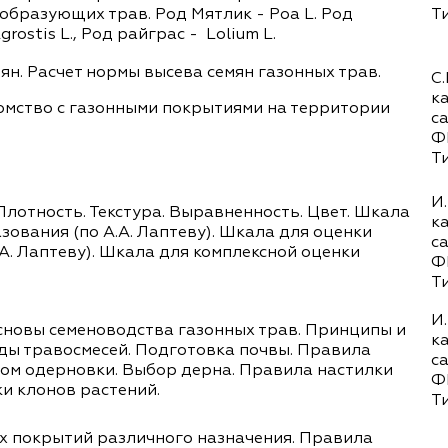
образующих трав. Род Мятлик - Poa L. Род
Т
rostis L., Род райграс - Lolium L.
ян. Расчет нормы высева семян газонных трав.
С.
к
комство с газонными покрытиями на территории
с
Ф
Т
И.
Плотность. Текстура. Выравненность. Цвет. Шкала
к
ования (по А.А. Лаптеву). Шкала для оценки
с
А. Лаптеву). Шкала для комплексной оценки
Ф
Т
И.
сновы семеноводства газонных трав. Принципы и
к
иды травосмесей. Подготовка почвы. Правила
с
дом одерновки. Выбор дерна. Правила настилки
Ф
ки клонов растений.
Т
окрытий различного назначения. Правила