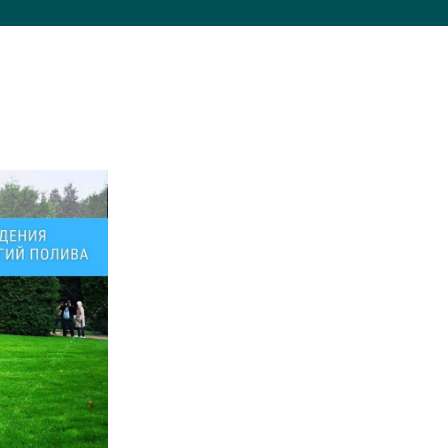
документы
Член
ы
дателям
льные
вительства