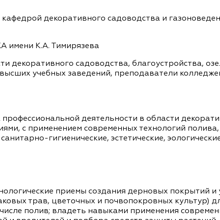
 кафедрой декоративного садоводства и газоноведен
 имени К.А. Тимирязева
ти декоративного садоводства, благоустройства, озе
 высших учебных заведений, преподаватели колледжей
 профессиональной деятельности в области декорати
иями, с применением современных технологий полива
санитарно-гигиенические, эстетические, эологическ
нологические приемы создания дерновых покрытий и у
лаковых трав, цветочных и почвопокровных культур) д
 числе полив; владеть навыками применения современ