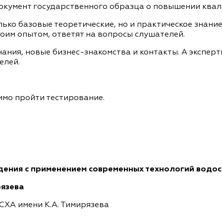
документ государственного образца о повышении ква
ко базовые теоретические, но и практическое знание,
оим опытом, ответят на вопросы слушателей.
нания, новые бизнес-знакомства и контакты. А экспер
елей.
имо пройти тестирование.
дения с
применением современных технологий водос
рязева
ХА имени К.А. Тимирязева