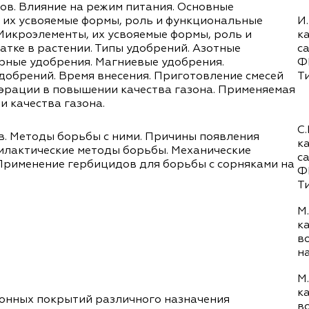
ов. Влияние на режим питания. Основные
 их усвояемые формы, роль и функциональные
И.
Микроэлементы, их усвояемые формы, роль и
к
тке в растении. Типы удобрений. Азотные
с
рные удобрения. Магниевые удобрения.
Ф
добрений. Время внесения. Приготовление смесей
Т
аэрации в повышении качества газона. Применяемая
и качества газона.
С.
 Методы борьбы с ними. Причины появления
к
илактические методы борьбы. Механические
с
Применение гербицидов для борьбы с сорняками на
Ф
Т
М.
к
в
н
М.
к
нных покрытий различного назначения
в