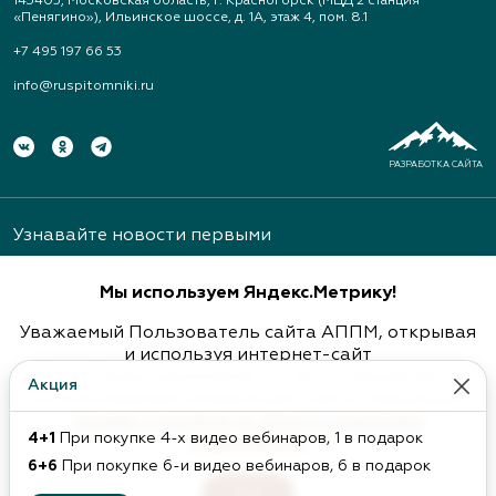
143405, Московская область, г. Красногорск (МЦД 2 станция
«Пенягино»), Ильинское шоссе, д. 1А, этаж 4, пом. 8.1
+7 495 197 66 53
info@ruspitomniki.ru
РАЗРАБОТКА САЙТА
Узнавайте новости первыми
Мы используем Яндекс.Метрику!
Уважаемый Пользователь сайта АППМ, открывая
и используя интернет-сайт
https://www.ruspitomniki.ru/ вы соглашаетесь с
Акция
Подписаться
использованием владельцем сайта следующих
онлайн способов по сбору и хранению
4+1
При покупке 4-х видео вебинаров,
1 в подарок
информации
.
6+6
При покупке 6-и видео вебинаров,
6 в подарок
ОБ АССОЦИАЦИИ