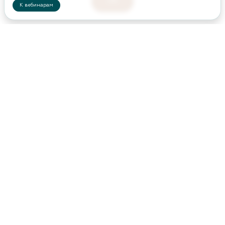
ОК
К вебинарам
ПИТОМНИКИ
УЧАСТНИКИ
БИРЖА РАСТЕНИЙ
БИЗНЕС-ШКОЛА
КЛУБ ЗЕЛЕНЫХ ПУТЕШЕСТВИЙ
МЕРОПРИЯТИЯ ЗЕЛЕНОЙ ОТРАСЛИ
ЧЛЕНАМ АССОЦИАЦИИ
КАТАЛОГ РАСТЕНИЙ
СИСТЕМА ДОБРОВОЛЬНОЙ СЕРТИФИКАЦИИ
«ЗЕЛЁНЫЕ» СТАНДАРТЫ
НАШЕ ВИДЕО
НОВОСТИ