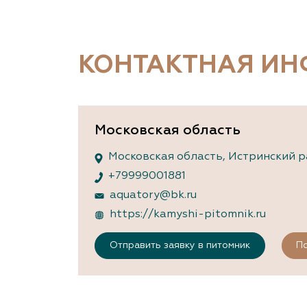
Важные 
Наград
Рекламо
Региона
КОНТАКТНАЯ И
предста
Московская область
Московская область, Истринский р
+79999001881
aquatory@bk.ru
https://kamyshi-pitomnik.ru
Отправить заявку в питомник
По