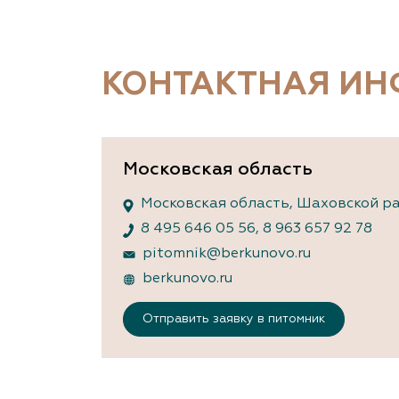
Важные 
Наград
Рекламо
Региона
КОНТАКТНАЯ И
предста
Московская область
Московская область, Шаховской р
8 495 646 05 56
,
8 963 657 92 78
pitomnik@berkunovo.ru
berkunovo.ru
Отправить заявку в питомник