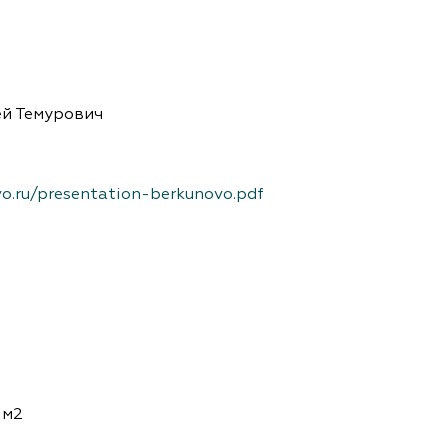
ей Темурович
vo.ru/presentation-berkunovo.pdf
 м2