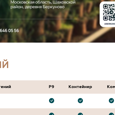
ИЙ
тений
P9
Контейнер
Ко