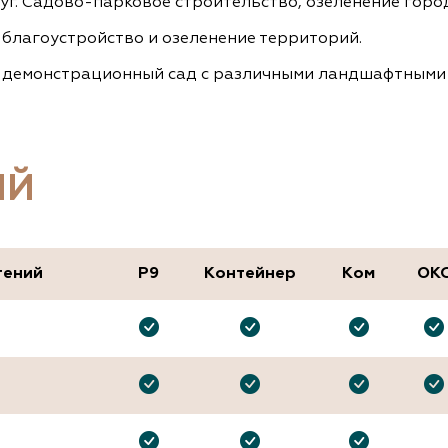
уг. Садово-парковое строительство, озеленение горо
благоустройство и озеленение территорий.
н демонстрационный сад с различными ландшафтными 
ИЙ
тений
P9
Контейнер
Ком
ОК