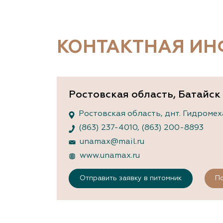
Важные 
Наград
Рекламо
Региона
КОНТАКТНАЯ И
предста
Ростовская область, Батайск
Ростовская область, днт. Гидромехан
(863) 237-4010
,
(863) 200-8893
unamax@mail.ru
www.unamax.ru
Отправить заявку в питомник
По