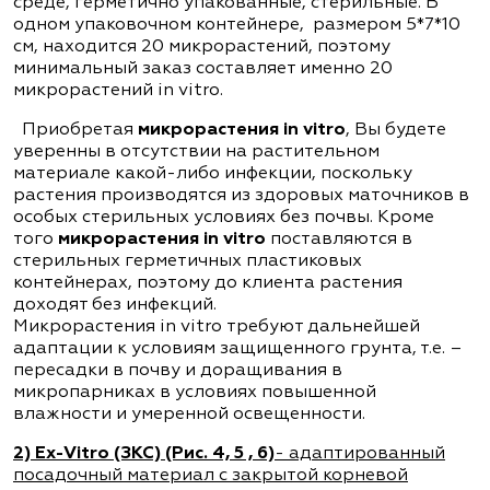
среде, герметично упакованные, стерильные. В
одном упаковочном контейнере, размером 5*7*10
см, находится 20 микрорастений, поэтому
минимальный заказ составляет именно 20
микрорастений in vitro.
Приобретая
микрорастения in vitro
, Вы будете
уверенны в отсутствии на растительном
материале какой-либо инфекции, поскольку
растения производятся из здоровых маточников в
особых стерильных условиях без почвы. Кроме
того
микрорастения in vitro
поставляются в
стерильных герметичных пластиковых
контейнерах, поэтому до клиента растения
доходят без инфекций.
Микрорастения in vitro требуют дальнейшей
адаптации к условиям защищенного грунта, т.е. –
пересадки в почву и доращивания в
микропарниках в условиях повышенной
влажности и умеренной освещенности.
2)
Ex-
Vitro (ЗКС) (Рис. 4, 5 , 6)
- адаптированный
посадочный материал с закрытой корневой