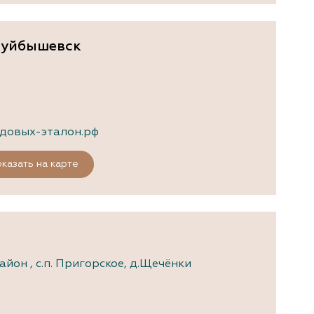
окуйбышевск
довых-эталон.рф
казать на карте
йон , с.п. Пригорское, д.Щечёнки