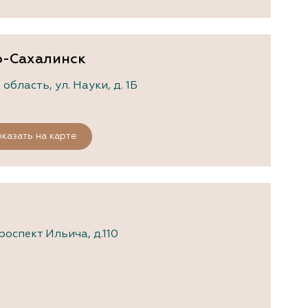
о-Сахалинск
бласть, ул. Науки, д. 1Б
казать на карте
оспект Ильича, д.110