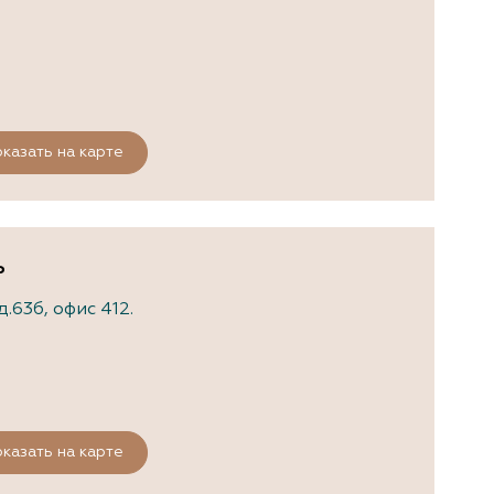
казать на карте
ь
.63б, офис 412.
казать на карте