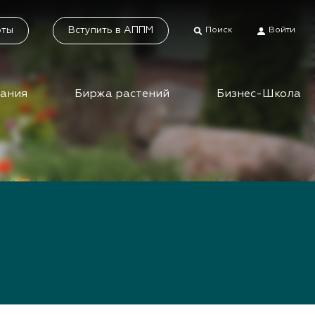
оты
Вступить в АППМ
Поиск
Войти
дания
Биржа растений
Бизнес-Школа
тники
Каталог растений
а растений
Система добровольной
сертификации
ес-школа
«Зелёные» стандарты
ео вебинаров и
инаров АППМ
Наше видео
Новости
 зеленых
шествий
Статьи
приятия зеленой
Фотогалерея
сли