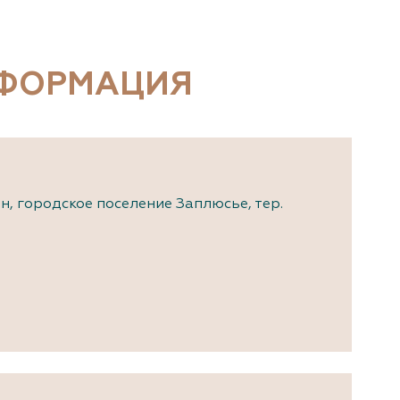
документы
Член
ы
дателям
льные
НФОРМАЦИЯ
вительства
н, городское поселение Заплюсье, тер.