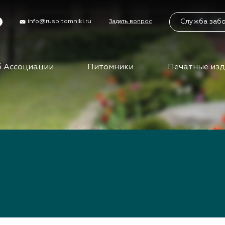
Служба заб
info@ruspitomniki.ru
Задать вопрос
 Ассоциации
Питомники
Печатные из
циации
Питомники
Учас
Бирж
упить в АППМ
Питомники АППМ
управления
Партнеры питомников
Бизн
ы
Поиск питомников на
карте
Вид
ты АППМ
сем
нты АППМ
тория
Клуб
путе
ца
ения
Меро
ности
отра