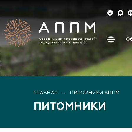
Об
Об ассо
Как вст
Органы 
Контакт
Реквизи
ГЛАВНАЯ
-
ПИТОМНИКИ АППМ
Докуме
ПИТОМНИКИ
Наша ис
Наши ли
Направл
деятель