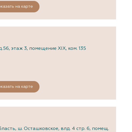
казать на карте
.56, этаж 3, помещение XIX, ком. 135
казать на карте
и
асть, ш. Осташковское, влд. 4 стр. 6, помещ.