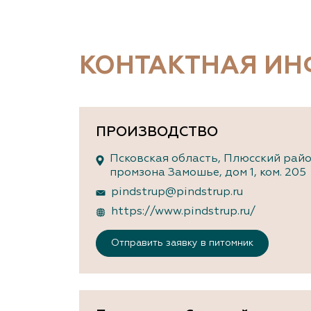
Важные 
Наград
Рекламо
Региона
КОНТАКТНАЯ И
предста
ПРОИЗВОДСТВО
Псковская область, Плюсский райо
промзона Замошье, дом 1, ком. 205
pindstrup@pindstrup.ru
https://www.pindstrup.ru/
Отправить заявку в питомник