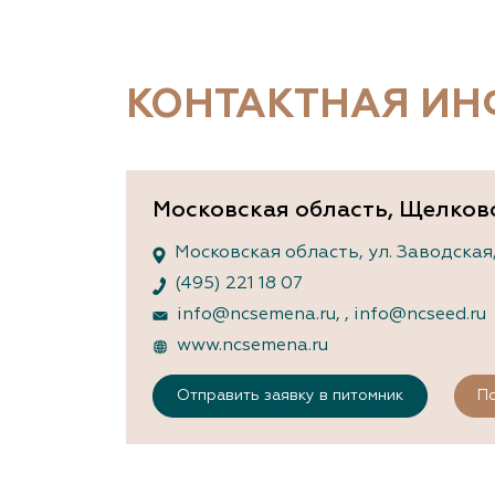
Важные 
Наград
Рекламо
Региона
КОНТАКТНАЯ И
предста
Московская область, Щелков
Московская область, ул. Заводская,
(495) 221 18 07
info@ncsemena.ru,
,
info@ncseed.ru
www.ncsemena.ru
Отправить заявку в питомник
По