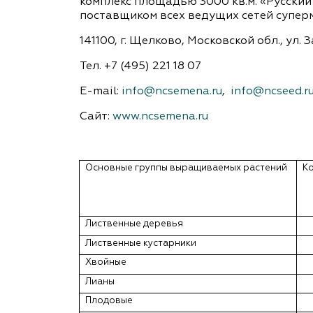
комплекс площадью 3000 кв.м. «Русский
поставщиком всех ведущих сетей суперм
141100, г. Щелково, Московской обл., ул. 
Тел. +7 (495) 221 18 07
Е-mail:
info@ncsemena.ru
,
info@ncseed.r
Сайт:
www.ncsemena.ru
Основные группы выращиваемых растений
К
Лиственные деревья
Лиственные кустарники
Хвойные
Лианы
Плодовые