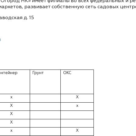
 Огород НК» имеет филиалы во всех федеральных и р
аркетов, развивает собственную сеть садовых центр
Заводская д. 15
u
онтейнер
Грунт
ОКС
х
Х
Х
х
Х
Х
х
Х