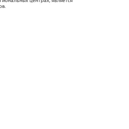
егиональных центрах, является
ов.