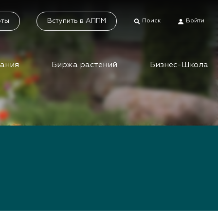
оты
Вступить в АППМ
Поиск
Войти
дания
Биржа растений
Бизнес-Школа
тники
Каталог растений
а растений
Система добровольной
сертификации
ес-школа
«Зелёные» стандарты
ео вебинаров и
инаров АППМ
Наше видео
Новости
 зеленых
шествий
Статьи
приятия зеленой
Фотогалерея
сли