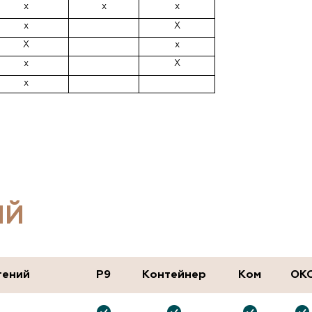
х
х
х
х
Х
Х
х
х
Х
х
ИЙ
тений
P9
Контейнер
Ком
ОК