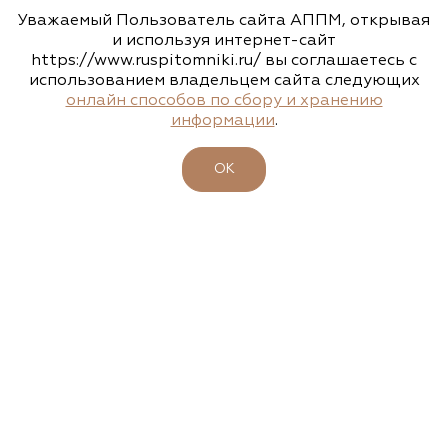
Уважаемый Пользователь сайта АППМ, открывая
и используя интернет-сайт
https://www.ruspitomniki.ru/ вы соглашаетесь с
Подписаться
использованием владельцем сайта следующих
онлайн способов по сбору и хранению
информации
.
ОБ АССОЦИАЦИИ
ОК
ПИТОМНИКИ
УЧАСТНИКИ
БИРЖА РАСТЕНИЙ
БИЗНЕС-ШКОЛА
КЛУБ ЗЕЛЕНЫХ ПУТЕШЕСТВИЙ
МЕРОПРИЯТИЯ ЗЕЛЕНОЙ ОТРАСЛИ
ЧЛЕНАМ АССОЦИАЦИИ
КАТАЛОГ РАСТЕНИЙ