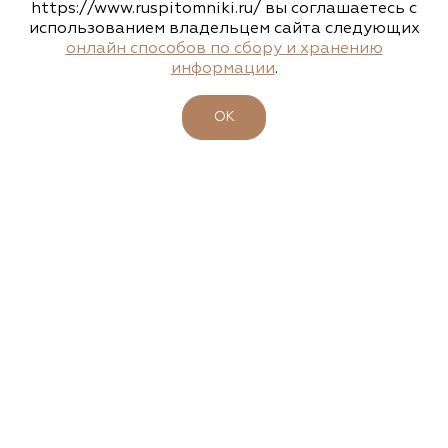
https://www.ruspitomniki.ru/ вы соглашаетесь с
Подписаться
использованием владельцем сайта следующих
онлайн способов по сбору и хранению
информации
.
ОБ АССОЦИАЦИИ
ОК
ПИТОМНИКИ
УЧАСТНИКИ
БИРЖА РАСТЕНИЙ
БИЗНЕС-ШКОЛА
КЛУБ ЗЕЛЕНЫХ ПУТЕШЕСТВИЙ
МЕРОПРИЯТИЯ ЗЕЛЕНОЙ ОТРАСЛИ
ЧЛЕНАМ АССОЦИАЦИИ
КАТАЛОГ РАСТЕНИЙ
СИСТЕМА ДОБРОВОЛЬНОЙ СЕРТИФИКАЦИИ