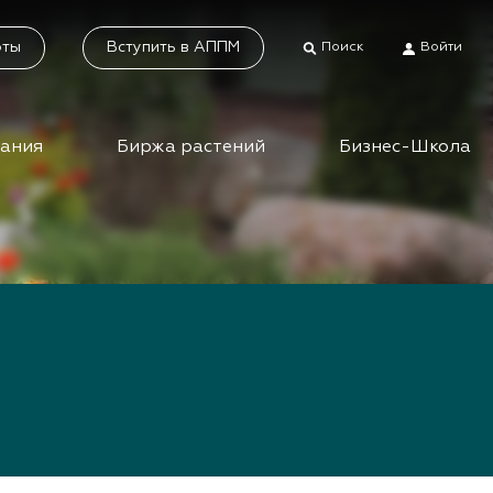
оты
Вступить в АППМ
Поиск
Войти
дания
Биржа растений
Бизнес-Школа
тники
Каталог растений
а растений
Система добровольной
сертификации
ес-школа
«Зелёные» стандарты
ео вебинаров и
инаров АППМ
Наше видео
Новости
 зеленых
шествий
Статьи
приятия зеленой
Фотогалерея
сли