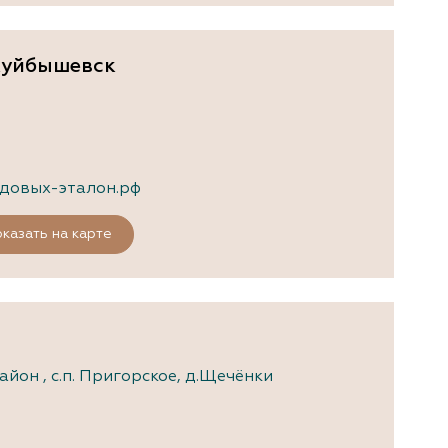
окуйбышевск
довых-эталон.рф
казать на карте
йон , с.п. Пригорское, д.Щечёнки