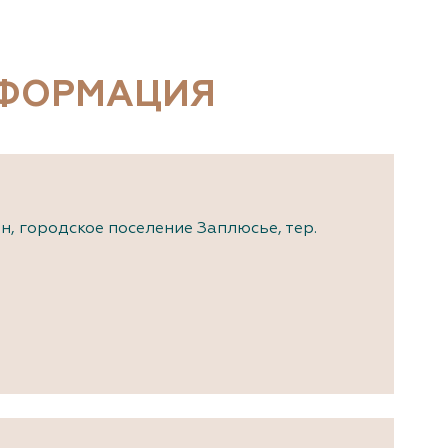
документы
Член
ы
дателям
льные
НФОРМАЦИЯ
вительства
н, городское поселение Заплюсье, тер.