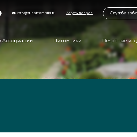
Служба заб
info@ruspitomniki.ru
Задать вопрос
 Ассоциации
Питомники
Печатные из
циации
Питомники
Учас
Бирж
упить в АППМ
Питомники АППМ
управления
Партнеры питомников
Бизн
ы
Поиск питомников на
карте
Вид
ты АППМ
сем
нты АППМ
тория
Клуб
путе
ца
ения
Меро
ности
отра