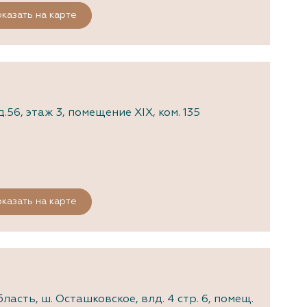
казать на карте
.56, этаж 3, помещение XIX, ком. 135
казать на карте
и
асть, ш. Осташковское, влд. 4 стр. 6, помещ.