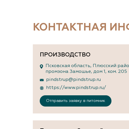
Важные 
Наград
Рекламо
Региона
КОНТАКТНАЯ И
предста
ПРОИЗВОДСТВО
Псковская область, Плюсский райо
промзона Замошье, дом 1, ком. 205
pindstrup@pindstrup.ru
https://www.pindstrup.ru/
Отправить заявку в питомник