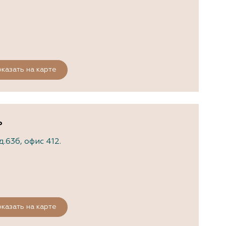
казать на карте
ь
.63б, офис 412.
казать на карте