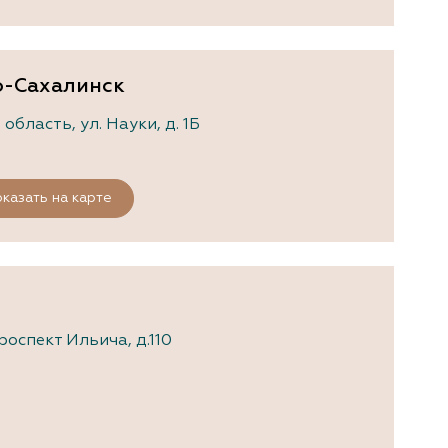
о-Сахалинск
бласть, ул. Науки, д. 1Б
казать на карте
оспект Ильича, д.110