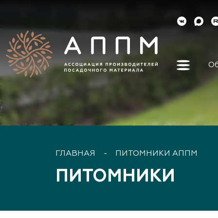
Об
Об ассо
Как вст
Органы 
Контакт
Реквизи
ГЛАВНАЯ
-
ПИТОМНИКИ АППМ
Докуме
ПИТОМНИКИ
Наша ис
Наши ли
Направл
деятель