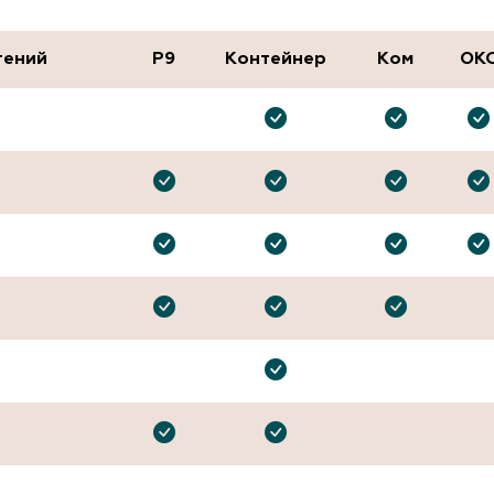
тений
P9
Контейнер
Ком
ОК