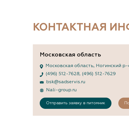
Важные 
Наград
Рекламо
Региона
КОНТАКТНАЯ И
предста
Московская область
Московская область, Ногинский р-о
(496) 512-7628
,
(496) 512-7629
bsk@sadservis.ru
Nali-group.ru
Отправить заявку в питомник
По