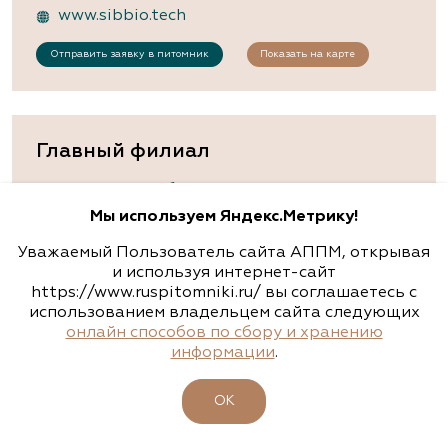
www.sibbio.tech
Отправить заявку в питомник
Показать на карте
Главный филиал
Московская область, д.Островцы, ул.
Подмосковная , д.22б
Мы используем Яндекс.Метрику!
8 (800) 301-9575
,
8 (495) 133-9575
Уважаемый Пользователь сайта АППМ, открывая
info@rassadacvetov.ru
и используя интернет-сайт
https://www.ruspitomniki.ru/ вы соглашаетесь с
rassadacvetov.ru
использованием владельцем сайта следующих
онлайн способов по сбору и хранению
Отправить заявку в питомник
информации
.
ОК
Московская область, Бронницы