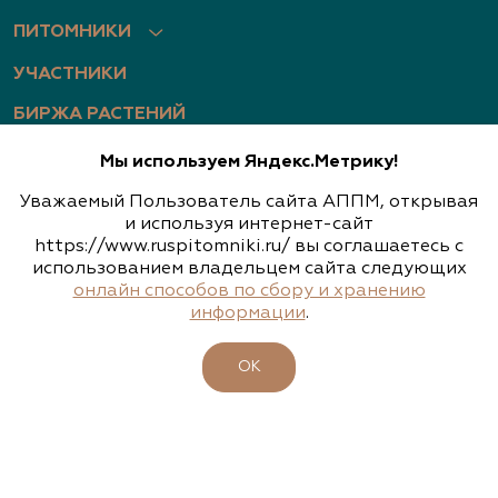
ПИТОМНИКИ
УЧАСТНИКИ
БИРЖА РАСТЕНИЙ
БИЗНЕС-ШКОЛА
Мы используем Яндекс.Метрику!
КЛУБ ЗЕЛЕНЫХ ПУТЕШЕСТВИЙ
Уважаемый Пользователь сайта АППМ, открывая
и используя интернет-сайт
МЕРОПРИЯТИЯ ЗЕЛЕНОЙ ОТРАСЛИ
https://www.ruspitomniki.ru/ вы соглашаетесь с
использованием владельцем сайта следующих
ЧЛЕНАМ АССОЦИАЦИИ
онлайн способов по сбору и хранению
информации
.
КАТАЛОГ РАСТЕНИЙ
СИСТЕМА ДОБРОВОЛЬНОЙ СЕРТИФИКАЦИИ
ОК
«ЗЕЛЁНЫЕ» СТАНДАРТЫ
НАШЕ ВИДЕО
НОВОСТИ