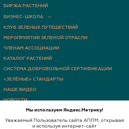
БИРЖА РАСТЕНИЙ
БИЗНЕС-ШКОЛА
КЛУБ ЗЕЛЕНЫХ ПУТЕШЕСТВИЙ
МЕРОПРИЯТИЯ ЗЕЛЕНОЙ ОТРАСЛИ
ЧЛЕНАМ АССОЦИАЦИИ
КАТАЛОГ РАСТЕНИЙ
СИСТЕМА ДОБРОВОЛЬНОЙ СЕРТИФИКАЦИИ
«ЗЕЛЁНЫЕ» СТАНДАРТЫ
НАШЕ ВИДЕО
НОВОСТИ
Мы используем Яндекс.Метрику!
СТАТЬИ
Уважаемый Пользователь сайта АППМ, открывая
ФОТОГАЛЕРЕЯ
и используя интернет-сайт