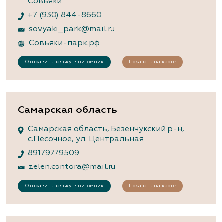
Совьяки
+7 (930) 844-8660
sovyaki_park@mail.ru
Совьяки-парк.рф
Отправить заявку в питомник
Показать на карте
Самарская область
Самарская область, Безенчукский р-н,
с.Песочное, ул. Центральная
89179779509
zelen.contora@mail.ru
Отправить заявку в питомник
Показать на карте