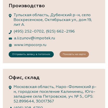
Производство
Тульская область, Дубенский р-н, село
Воскресенское, Октябрьская ул., дом 19,
лит А.
(495) 252-0702
,
(925) 662-2196
a.lizunov@impotek.ru
www.impocorp.ru
Отправить заявку в питомник
Показать на карте
Офис, склад
Московская область, Наро-Фоминский р-
н, городское поселение Калининец, Юго-
западнее села Петровское, уч. № 5., GPS:
52.899644, 30.017367