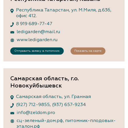
Республика Татарстан, ул. М.Миля, д.63б,
офис 412.
8 919 689-77-47
ledigarden@mail.ru
www.ledigarden.ru
Отправить заявку в питомник
Показать на карте
Самарская область, г.о.
Новокуйбышевск
Самарская область, ул. Гранная
(927) 712-9855
,
(937) 657-9234
info@zeldom.pro
сц-зеленый-дом.рф
,
питомник-плодовых-
эталон.рф