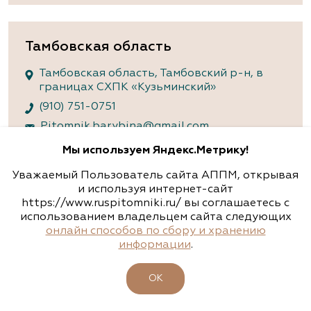
Тамбовская область
Тамбовская область, Тамбовский р-н, в
границах СХПК «Кузьминский»
(910) 751-0751
Pitomnik.barybina@gmail.com
Мы используем Яндекс.Метрику!
Отправить заявку в питомник
Уважаемый Пользователь сайта АППМ, открывая
и используя интернет-сайт
https://www.ruspitomniki.ru/ вы соглашаетесь с
использованием владельцем сайта следующих
Питомник
онлайн способов по сбору и хранению
информации
.
Тульская область, Венёвский р-н, село
Борщевое, улица Лесная, д. 13
ОК
8 963 224 87 99
info@venev1.ru