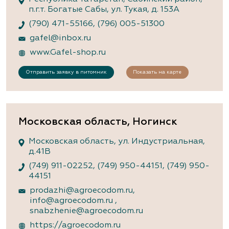
п.г.т. Богатые Сабы, ул. Тукая, д. 153А
(790) 471-55166
,
(796) 005-51300
gafel@inbox.ru
www.Gafel-shop.ru
Отправить заявку в питомник
Показать на карте
Московская область, Ногинск
Московская область, ул. Индустриальная,
д.41В
(749) 911-02252
,
(749) 950-44151
,
(749) 950-
44151
prodazhi@agroecodom.ru
,
info@agroecodom.ru
,
snabzhenie@agroecodom.ru
https://agroecodom.ru