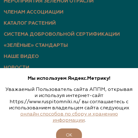
МЕРОПРИЯТИЯ ЗЕЛЕНОЙ ОТРАСЛИ
ЧЛЕНАМ АССОЦИАЦИИ
КАТАЛОГ РАСТЕНИЙ
СИСТЕМА ДОБРОВОЛЬНОЙ СЕРТИФИКАЦИИ
«ЗЕЛЁНЫЕ» СТАНДАРТЫ
НАШЕ ВИДЕО
НОВОСТИ
Мы используем Яндекс.Метрику!
СТАТЬИ
Уважаемый Пользователь сайта АППМ, открывая
ФОТОГАЛЕРЕЯ
и используя интернет-сайт
https://www.ruspitomniki.ru/ вы соглашаетесь с
использованием владельцем сайта следующих
онлайн способов по сбору и хранению
Политика конфиденциальности
информации
.
Обработка персональных данных
ОК