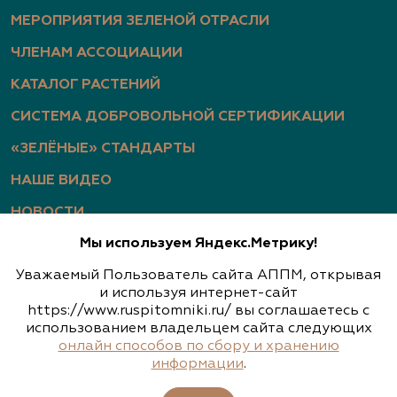
МЕРОПРИЯТИЯ ЗЕЛЕНОЙ ОТРАСЛИ
ЧЛЕНАМ АССОЦИАЦИИ
КАТАЛОГ РАСТЕНИЙ
СИСТЕМА ДОБРОВОЛЬНОЙ СЕРТИФИКАЦИИ
«ЗЕЛЁНЫЕ» СТАНДАРТЫ
НАШЕ ВИДЕО
НОВОСТИ
Мы используем Яндекс.Метрику!
СТАТЬИ
Уважаемый Пользователь сайта АППМ, открывая
ФОТОГАЛЕРЕЯ
и используя интернет-сайт
https://www.ruspitomniki.ru/ вы соглашаетесь с
использованием владельцем сайта следующих
онлайн способов по сбору и хранению
Политика конфиденциальности
информации
.
Обработка персональных данных