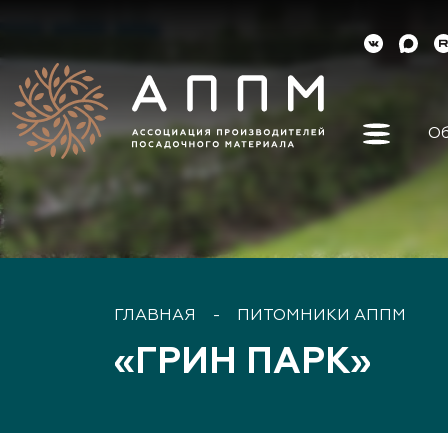
Об
Об ассо
Как вст
Органы 
Контакт
Реквизи
ГЛАВНАЯ
-
ПИТОМНИКИ АППМ
Докуме
«ГРИН ПАРК»
Наша ис
Наши ли
Направл
деятель