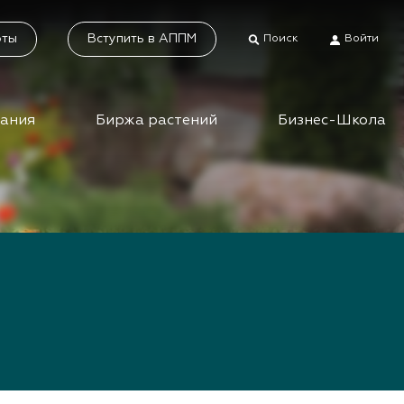
оты
Вступить в АППМ
Поиск
Войти
дания
Биржа растений
Бизнес-Школа
тники
Каталог растений
а растений
Система добровольной
сертификации
ес-школа
«Зелёные» стандарты
ео вебинаров и
инаров АППМ
Наше видео
Новости
 зеленых
шествий
Статьи
приятия зеленой
Фотогалерея
сли