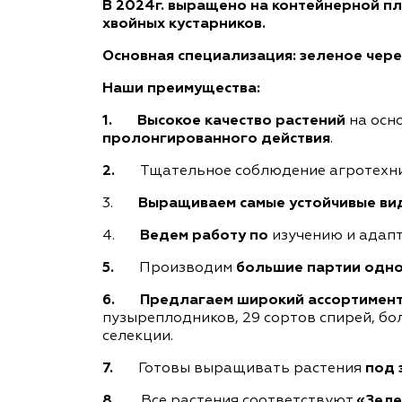
В 2024г. выращено на контейнерной пл
хвойных кустарников.
Основная специализация: зеленое чере
Наши преимущества:
1.
Высокое качество растений
на осн
пролонгированного действия
.
2.
Тщательное соблюдение агротехн
3.
Выращиваем самые устойчивые вид
4.
Ведем работу по
изучению и адап
5.
Производим
б
ольшие партии одно
6.
Предлагаем
широкий ассортимен
пузыреплодников, 29 сортов спирей, бо
селекции.
7.
Готовы выращивать растения
под 
8.
Все растения соответствуют
«Зеле