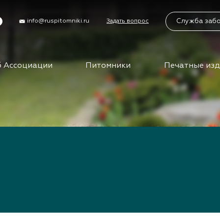
Служба заб
info@ruspitomniki.ru
Задать вопрос
 Ассоциации
Питомники
Печатные из
циации
Питомники
Учас
Бирж
упить в АППМ
Питомники АППМ
управления
Партнеры питомников
Бизн
ы
Поиск питомников на
карте
Вид
ты АППМ
сем
нты АППМ
тория
Клуб
путе
ца
ения
Меро
ности
отра