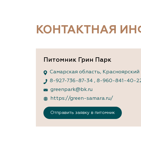
Важные 
Наград
Рекламо
Региона
КОНТАКТНАЯ И
предста
Питомник Грин Парк
Самарская область, Красноярский 
8-927-736-87-34
,
8-960-841-40-2
greenpark@bk.ru
https://green-samara.ru/
Отправить заявку в питомник