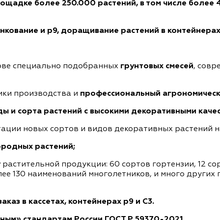
ощадке более 250.000 растений, в том числе более 
нкование и р9,
доращивание растений в контейнерах 
ове специально подобранных
грунтовых смесей
, сов
ики производства и
профессиональный агрономическ
ы и сорта растений с высокими декоративными каче
тации новых сортов и видов декоративных растений 
родных растений;
т
растительной продукции: 60 сортов гортензии, 12 сор
лее 130 наименований многолетников, и много других
заказ
в кассетах, контейнерах р9 и С3.
ным» стандартам России ГОСТ Р 59370-2021.