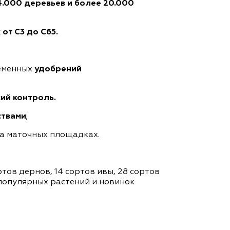
4.000 деревьев и более 20.000
от С3 до С65.
ременных
удобрений
ий контроль.
ствами
;
на маточных площадках.
тов дернов, 14 сортов ивы, 28 сортов
 популярных растений и новинок